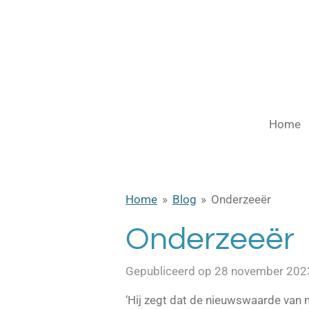
Ga
direct
naar
de
hoofdinhoud
Home
Home
»
Blog
»
Onderzeeër
Onderzeeër
Gepubliceerd op 28 november 202
‘Hij zegt dat de nieuwswaarde van mij