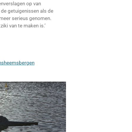
enverslagen op van
de getuigenissen als de
t meer serieus genomen.
ki van te maken is.’
ansheemsbergen