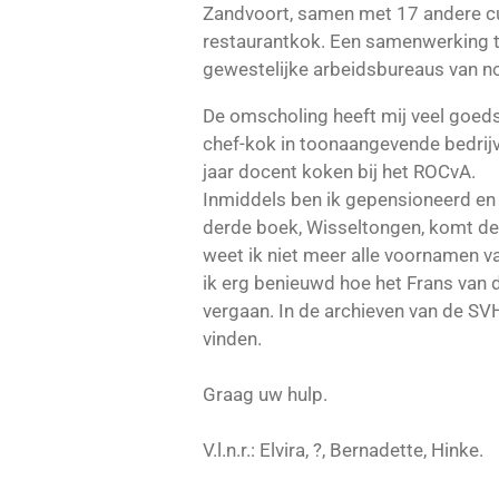
Zandvoort, samen met 17 andere cu
restaurantkok. Een samenwerking 
gewestelijke arbeidsbureaus van n
De omscholing heeft mij veel goeds
chef-kok in toonaangevende bedrij
jaar docent koken bij het ROCvA.
Inmiddels ben ik gepensioneerd en s
derde boek, Wisseltongen, komt de
weet ik niet meer alle voornamen v
ik erg benieuwd hoe het Frans van d
vergaan. In de archieven van de SVH
vinden.
Graag uw hulp.
V.l.n.r.: Elvira, ?, Bernadette, Hinke.