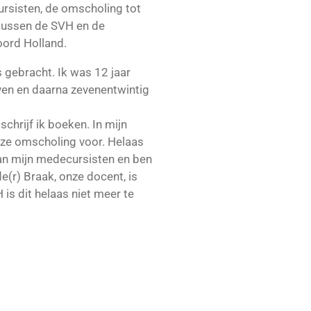
rsisten, de omscholing tot
tussen de SVH en de
oord Holland.
 gebracht. Ik was 12 jaar
ven en daarna zevenentwintig
chrijf ik boeken. In mijn
ze omscholing voor. Helaas
an mijn medecursisten en ben
e(r) Braak, onze docent, is
 is dit helaas niet meer te