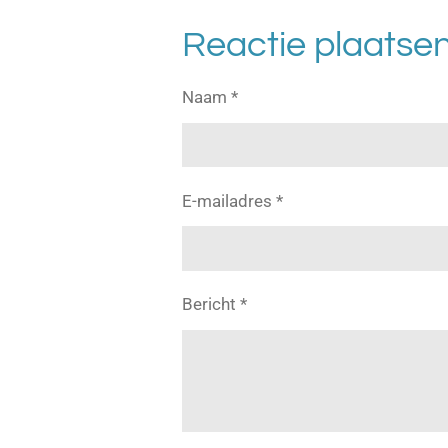
l
e
a
e
l
r
Reactie plaatse
n
e
Naam *
E-mailadres *
Bericht *