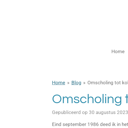
Ga
direct
naar
de
hoofdinhoud
Home
Home
»
Blog
»
Omscholing tot ko
Omscholing t
Gepubliceerd op 30 augustus 202
Eind september 1986 deed ik in he