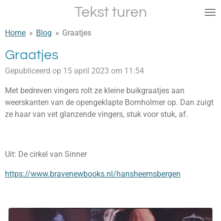
Tekst turen
Ga
direct
Home
»
Blog
»
Graatjes
naar
de
Graatjes
hoofdinhoud
Gepubliceerd op 15 april 2023 om 11:54
Met bedreven vingers rolt ze kleine buikgraatjes aan
weerskanten van de opengeklapte Bornholmer op. Dan zuigt
ze haar van vet glanzende vingers, stuk voor stuk, af.
Uit: De cirkel van Sinner
https://www.bravenewbooks.nl/hansheemsbergen